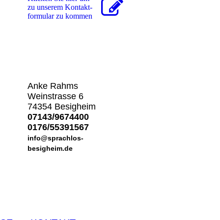
zu unserem Kon­takt­
for­mu­lar zu kommen
Anke Rahms
Weinstrasse 6
74354 Besigheim
07143/9674400
0176/55391567
info@sprachlos-
besigheim.de