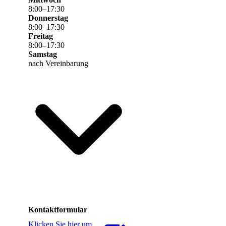
8
:
00
–
17
:
30
Donnerstag
8
:
00
–
17
:
30
Freitag
8
:
00
–
17
:
30
Samstag
nach Vereinbarung
Kontaktformular
Klicken Sie hier um