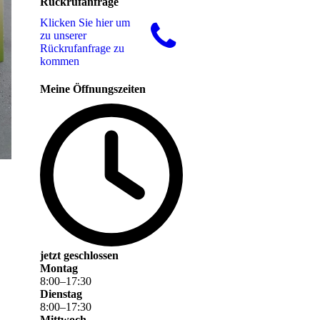
Rückrufanfrage
Klicken Sie hier um
zu unserer
Rückrufanfrage zu
kommen
Meine Öffnungszeiten
jetzt geschlossen
Montag
8
:
00
–
17
:
30
Dienstag
8
:
00
–
17
:
30
Mittwoch